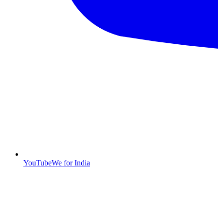
YouTube
We for India