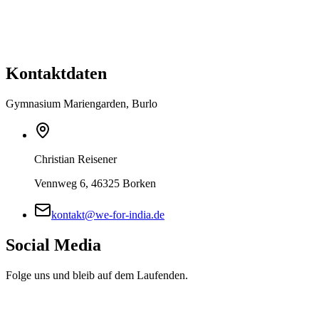
Nachricht
*
Ich stimme der
Datenschutzerklärung
zu. Deine Daten werden auss
Kontaktdaten
Gymnasium Mariengarden, Burlo
Christian Reisener
Vennweg 6, 46325 Borken
kontakt@we-for-india.de
Social Media
Folge uns und bleib auf dem Laufenden.