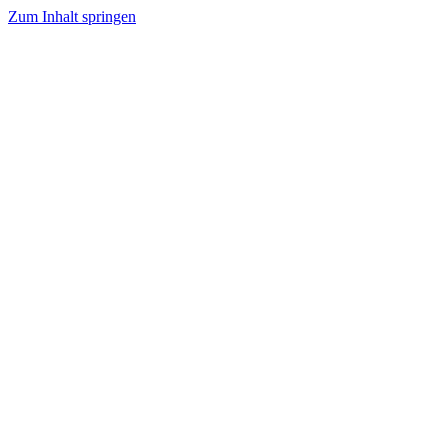
Zum Inhalt springen
Projekte
Aktionen
Schülerreisen
Stimmen
Spenden
Mehr
Jetzt spenden
Leer lassen
Name
*
E-Mail
*