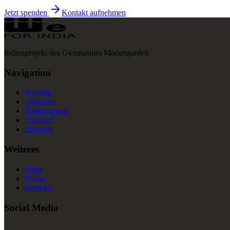
Jetzt spenden
Kontakt aufnehmen
Indienprojekt des Gymnasium Mariengarden
Navigation
Projekte
Aktionen
Schülerreisen
Stimmen
Spenden
Weiteres
Fotos
Presse
Kontakt
Social Media