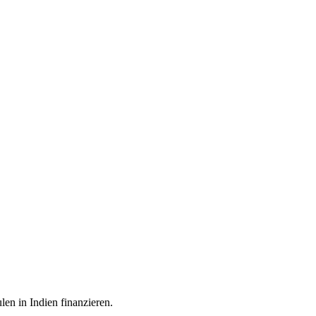
r Schüler
nsnotwendig
ss
len in Indien finanzieren.