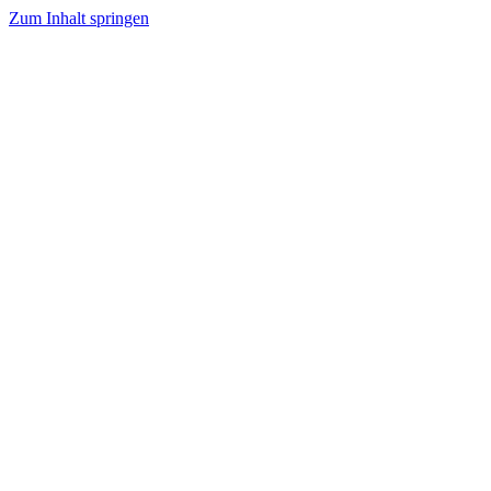
Zum Inhalt springen
Projekte
Aktionen
Schülerreisen
Stimmen
Spenden
Mehr
Jetzt spenden
2
2 neue Schulbusse