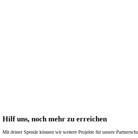
Neue Sportgeräte
Sportausstattung für den Sportunterricht und die Freizeitgestaltung de
Neue Brunnen
Sauberes Trinkwasser für die Schulen und umliegende Dörfer - lebe
Übernahme von Schulgebühren
Damit kein Kind aus finanziellen Gründen auf Bildung verzichten mu
Hilf uns, noch mehr zu erreichen
Mit deiner Spende können wir weitere Projekte für unsere Partnerschu