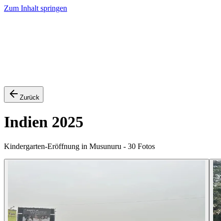
Zum Inhalt springen
Projekte
Aktionen
Schülerreisen
Stimmen
Spenden
Mehr
Jetzt spenden
Zurück
Indien 2025
Kindergarten-Eröffnung in Musunuru
-
30
Fotos